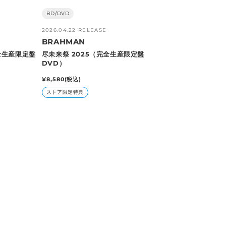
販
BD/DVD
売
2026.04.22 RELEASE
元:
BRAHMAN
全生産限定盤
尽未来祭 2025（完全生産限定盤
DVD）
通
¥8,580
(税込)
常
ストア限定特典
価
格