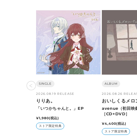
販
SINGLE
販
ALBUM
売
売
2026.08.19 RELEASE
2026.08.26 RELEA
元:
元:
りりあ。
おいしくるメロ
「いつかちゃんと。」EP
avenue（初回映
［CD+DVD］
通
¥1,980
(税込)
常
通
¥4,400
(税込)
ストア限定特典
価
常
ストア限定特典
格
価