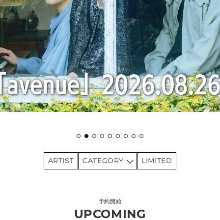
ARTIST
CATEGORY
LIMITED
SINGLE
ALBUM
予約開始
UPCOMING
BD/DVD