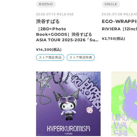
販
BD/DVD
販
SINGLE
売
売
2026.07.15 RELEASE
2026.07.08 RELEA
元:
元:
渋谷すばる
EGO-WRAPPI
［2BD+Photo
RIVIERA［12inc
Book+GOODS］渋谷すばる
通
¥2,750
(税込)
ASIA TOUR 2025-2026「Su」
常
（完全生産限定盤）
価
通
¥14,300
(税込)
格
常
ストア限定商品
ストア限定特典
価
格