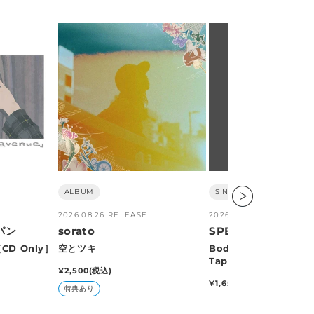
在庫確認中
販
ALBUM
販
SINGLE
売
売
2026.08.26 RELEASE
2026.08.26 RELEASE
元:
元:
パン
sorato
SPEED
CD Only］
空とツキ
Body & Soul［Casse
Tape］
通
¥2,500
(税込)
常
通
¥1,650
(税込)
特典あり
価
常
格
価