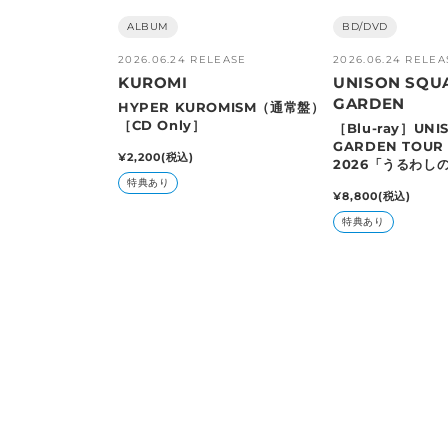
販
ALBUM
販
BD/DVD
売
売
2026.06.24 RELEASE
2026.06.24 RELEA
元:
元:
KUROMI
UNISON SQU
GARDEN
HYPER KUROMISM（通常盤）
［CD Only］
［Blu-ray］UNI
GARDEN TOUR 
通
¥2,200
(税込)
2026「うるわしの
常
TOYOTA AREN
特典あり
価
通
¥8,800
(税込)
2026.02.10
格
常
特典あり
価
格