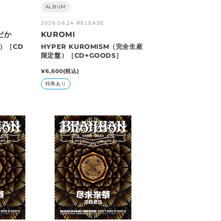
販
ALBUM
売
2026.06.24 RELEASE
元:
だか
KUROMI
盤）［CD
HYPER KUROMISM（完全生産
限定盤）［CD+GOODS］
通
¥6,600
(税込)
常
特典あり
価
格