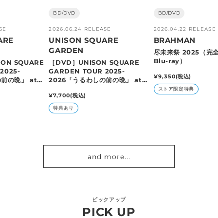
販
BD/DVD
販
BD/DVD
売
売
SE
2026.06.24 RELEASE
2026.04.22 RELEASE
元:
元:
ARE
UNISON SQUARE
BRAHMAN
GARDEN
尽未来祭 2025（完
Blu-ray）
SON SQUARE
［DVD］UNISON SQUARE
2025-
GARDEN TOUR 2025-
通
¥9,350
(税込)
前の晩」 at
2026「うるわしの前の晩」 at
常
A TOKYO
TOYOTA ARENA TOKYO
ストア限定特典
価
通
¥7,700
(税込)
2026.02.10
格
常
特典あり
価
格
and more...
ピックアップ
PICK UP