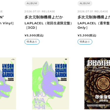
販
ALBUM
販
ALBUM
売
売
SE
2026.07.01 RELEASE
2026.07.01 RELEASE
元:
元:
N’
多次元制御機構よだか
多次元制御機構よ
h Vinyl］
LAPLACEL（初回生産限定盤）
LAPLACEL（通常
［3CD］
Only］
通
¥5,500
(税込)
通
¥3,300
(税込)
常
常
特典あり
特典あり
価
価
格
格