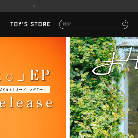
コンテンツに進む
検
索
検
検
検
LOGIN
LOGIN
新規登録
新規登録
お気に入り
ARTIST
CATEGORY
LIMITED
ご利用ガイド
索
索
索
ARTIST
CATEGORY
LIMITED
ご利用ガイド
FAQ