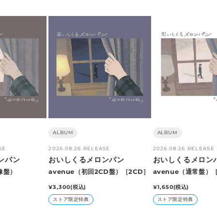
GOODS
販
ALBUM
販
ALBUM
売
売
SE
2026.08.26 RELEASE
2026.08.26 RELEASE
元:
元:
ンパン
おいしくるメロンパン
おいしくるメロン
像盤）
avenue（初回2CD盤）［2CD］
avenue（通常盤）［
通
¥3,300
(税込)
通
¥1,650
(税込)
常
常
ストア限定特典
ストア限定特典
価
価
格
格