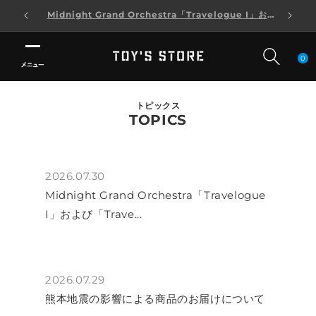
Midnight Grand Orchestra「Travelogue I」およ
コンテンツに進む
び「Travelogue I」DELUXE SET A・B 発売中止のお
知らせ
0
検
検
検
トピックス
TOPICS
索
索
索
LOGIN
新規登録
LOGIN
お気に入り
新規登録
ARTIST
2026.07.30
ARTIST
CATEGORY
CATEGORY
Midnight Grand Orchestra「Travelogue
SINGLE
SINGLE
ALBUM
I」および「Trave...
ALBUM
BD/DVD
BD/DVD
GOODS
LIMITED
GOODS
LIMITED
ご利用ガイド
ご利用ガイド
FAQ
2026.07.29
熊本地震の影響による商品のお届けについて