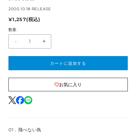
2000.10.18 RELEASE
通
¥1,257
(税込)
常
数量:
価
-
+
飛
飛
格
べ
べ
な
な
カートに追加する
い
い
鳥
鳥
の
の
お気に入り
数
数
量
量
を
を
減
増
ら
や
す
す
01．飛べない鳥