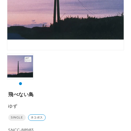
飛べない鳥
ゆず
SINGLE
ネコポス
SNCC-88983