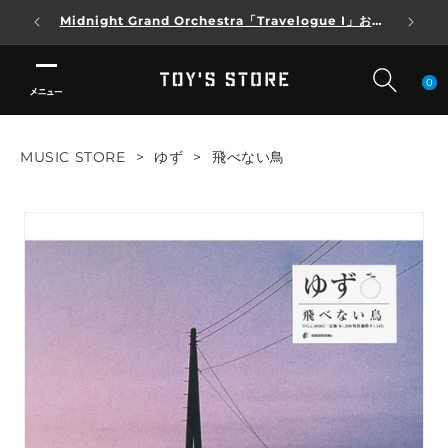
Midnight Grand Orchestra「Travelogue I」およ
熊
コンテンツに進む
び「Travelogue I」DELUXE SET A・B 発売中止のお
知らせ
0
検
検
検
MUSIC STORE
>
ゆず
>
飛べない鳥
索
索
索
LOGIN
新規登録
LOGIN
お気に入り
新規登録
ARTIST
ARTIST
CATEGORY
CATEGORY
SINGLE
SINGLE
ALBUM
ALBUM
BD/DVD
BD/DVD
GOODS
LIMITED
GOODS
LIMITED
ご利用ガイド
ご利用ガイド
FAQ