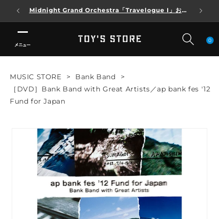
Midnight Grand Orchestra「Travelogue I」およ
熊
コンテンツに進む
び「Travelogue I」DELUXE SET A・B 発売中止のお
知らせ
0
検
検
検
MUSIC STORE
>
Bank Band
>
索
索
索
［DVD］Bank Band with Great Artists／ap bank fes '12
LOGIN
新規登録
Fund for Japan
LOGIN
お気に入り
新規登録
ARTIST
ARTIST
CATEGORY
CATEGORY
SINGLE
SINGLE
ALBUM
ALBUM
BD/DVD
BD/DVD
GOODS
LIMITED
GOODS
LIMITED
ご利用ガイド
ご利用ガイド
FAQ