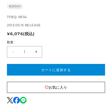
BD/DVD
TFBQ-18134
2013.05.15 RELEASE
通
¥6,076
(税込)
常
数量:
価
-
+
［DVD］
［DVD］
格
Bank
Bank
Band
Band
カートに追加する
with
with
Great
Great
Artists
Artists
／
／
お気に入り
ap
ap
bank
bank
fes
fes
&#39;12
&#39;12