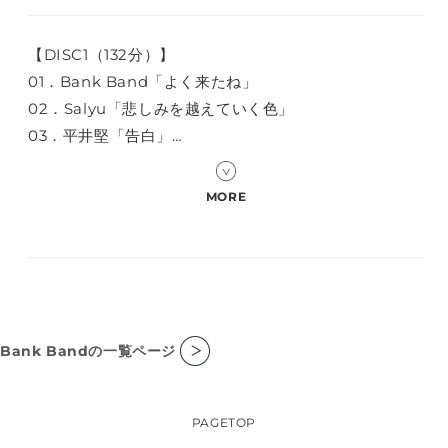
Fund
Fund
for
for
Japan
Japan
【DISC1（132分）】
の
の
01．Bank Band「よく来たね」
数
数
02．Salyu「悲しみを越えていく色」
量
量
03．平井堅「告白」
を
を
04．JASON MRAZ「I'm Yours」
減
増
05．吉川晃司「あの夏を忘れない」
ら
や
す
す
06．持田香織「tokyo hotaru」
07．Crystal Kay「Boyfriend - partⅡ-」
08．JUJU「やさしさで溢れるように」
09．ゴスペラーズ「永遠に」
10．KAN「and I love you」
Bank Bandの一覧ページ
11．横山剣「不良倶楽部」
12．ナオト・インティライミ「カーニバる？」
13．Def Tech「おんがく♬MUSIC」
PAGETOP
14．RHYMESTER「The Choice Is Yours」